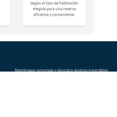
según el tipo de habitación
elegida para una reserva
eficiente y conveniente.
Manténgase conectado y descubra destinos imperdibles,
tendencias de viaje y promociones que no querrá
perderse.
keyboard_arrow_down
Términos y condiciones
ajescapital
e Turismo. No. 0