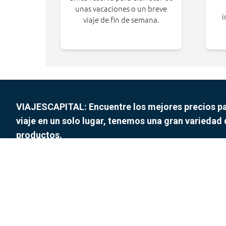
unas vacaciones o un breve
i
viaje de fin de semana.
VIAJESCAPITAL: Encuentre los mejores precios pa
viaje en un solo lugar, tenemos una gran variedad
productos.
¡Gracias por elegirnos!
keyboard_arrow_down
Servicio al cliente
3168468279
call
Otros: 573168468279
info@viajescapital.com
mail
AV 5 A NORTE # 25-18 LOCAL 11 PISO 2