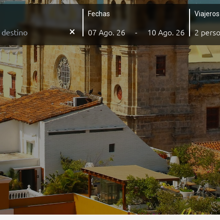
Fechas
Viajeros
close_small
-
2 perso