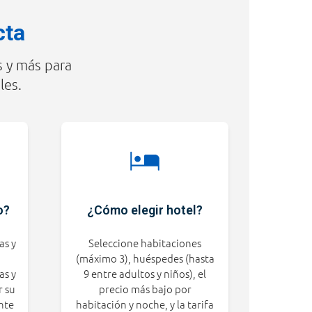
cta
s y más para
les.
o?
¿Cómo elegir hotel?
as y
Seleccione habitaciones
(máximo 3), huéspedes (hasta
as y
9 entre adultos y niños), el
r su
precio más bajo por
nte
habitación y noche, y la tarifa