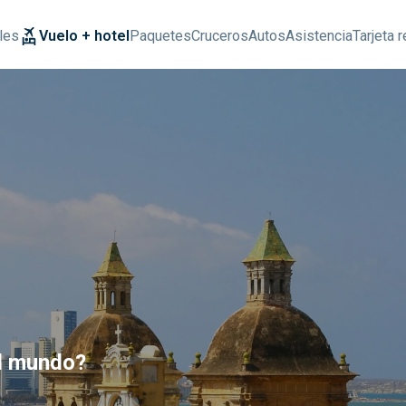
les
Vuelo + hotel
Paquetes
Cruceros
Autos
Asistencia
Tarjeta 
el mundo?